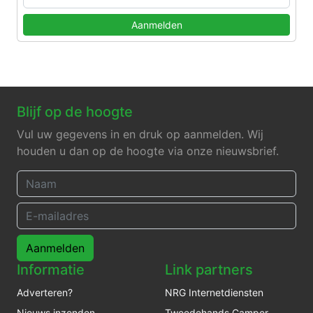
Aanmelden
Blijf op de hoogte
Vul uw gegevens in en druk op aanmelden. Wij
houden u dan op de hoogte via onze nieuwsbrief.
Aanmelden
Informatie
Link partners
Adverteren?
NRG Internetdiensten
Nieuws inzenden
Tweedehands Camper