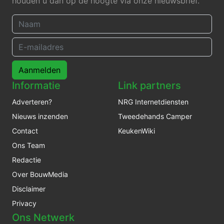
houden u dan op de hoogte via onze nieuwsbrief.
Aanmelden
Informatie
Link partners
Adverteren?
NRG Internetdiensten
Nieuws inzenden
Tweedehands Camper
Contact
KeukenWiki
Ons Team
Redactie
Over BouwMedia
Disclaimer
Privacy
Ons Netwerk