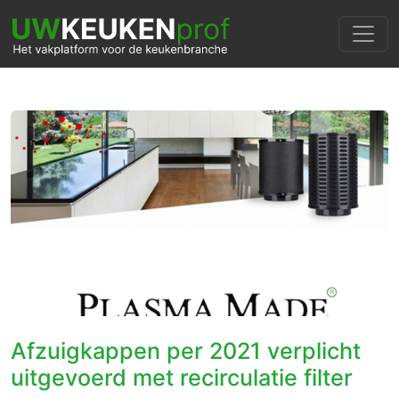
Afzuigkappen per 2021 verplicht
uitgevoerd met recirculatie filter