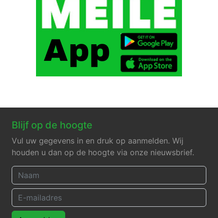
Blijf op de hoogte
Vul uw gegevens in en druk op aanmelden. Wij
houden u dan op de hoogte via onze nieuwsbrief.