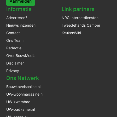
Aanmelden
Informatie
Link partners
Adverteren?
NRG Internetdiensten
Nieuws inzenden
Tweedehands Camper
Contact
KeukenWiki
Ons Team
Redactie
Over BouwMedia
Disclaimer
Privacy
Ons Netwerk
Bouwkavelsonline.nl
UW-woonmagazine.nl
UW-zwembad
UW-badkamer.nl
UW-haard.nl