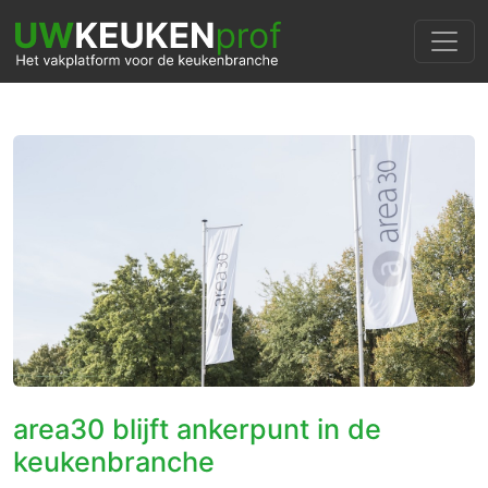
area30 blijft ankerpunt in de
keukenbranche