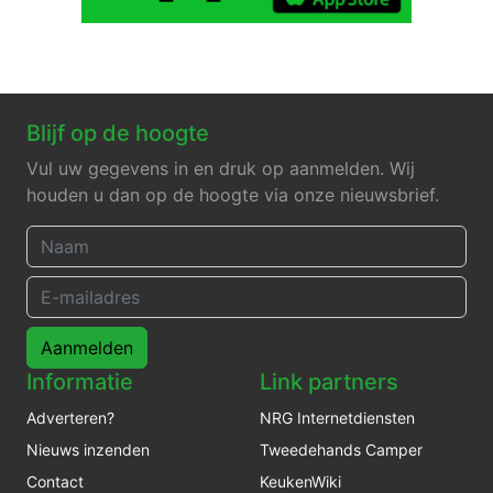
Blijf op de hoogte
Vul uw gegevens in en druk op aanmelden. Wij
houden u dan op de hoogte via onze nieuwsbrief.
Aanmelden
Informatie
Link partners
Adverteren?
NRG Internetdiensten
Nieuws inzenden
Tweedehands Camper
Contact
KeukenWiki