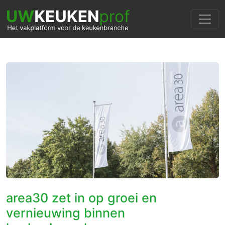
area30 zet in op groei en
vernieuwing binnen