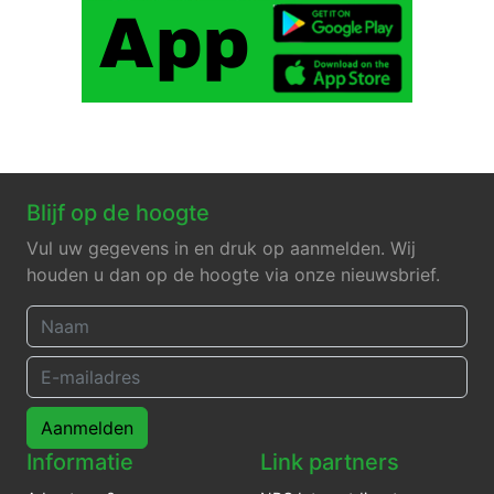
Blijf op de hoogte
Vul uw gegevens in en druk op aanmelden. Wij
houden u dan op de hoogte via onze nieuwsbrief.
Aanmelden
Informatie
Link partners