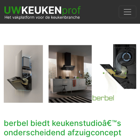
berbel biedt keukenstudioâ€™s
onderscheidend afzuigconcept