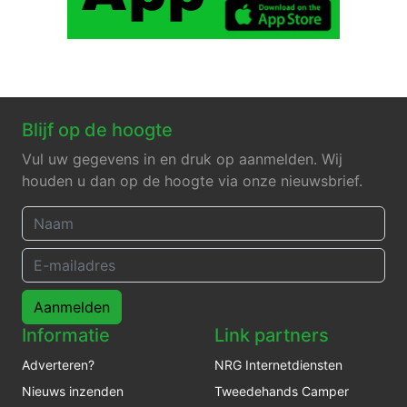
Blijf op de hoogte
Vul uw gegevens in en druk op aanmelden. Wij
houden u dan op de hoogte via onze nieuwsbrief.
Aanmelden
Informatie
Link partners
Adverteren?
NRG Internetdiensten
Nieuws inzenden
Tweedehands Camper