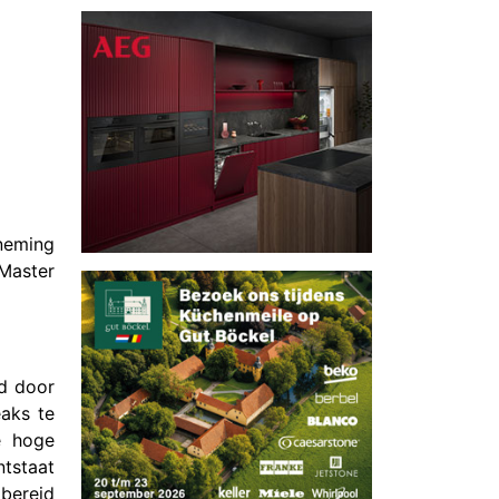
rneming
kMaster
ld door
eaks te
e hoge
ntstaat
 bereid