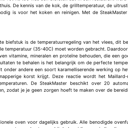
uis. De kennis van de kok, de grilltemperatuur, de uitrust
 nodig is voor het koken en reinigen. Met de SteakMaster
e biefstuk is de temperatuurregeling van het vlees, dit b
imale temperatuur (35-40C) moet worden gebracht. Daardoo
jven vitamine, mineralen en proteïne behouden, die een g
ltaten te behalen is het belangrijk om de perfecte tempe
dt onder andere een soort karamelliserende werking op he
apperige korst krijgt. Deze reactie wordt het Maillard-
emperaturen. De SteakMaster beschikt over 20 automa
n, zodat je je geen zorgen hoeft te maken over de bereid
ionele oven voor dagelijks gebruik. Alle benodigde ovenf