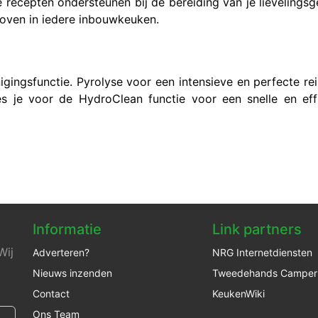
recepten ondersteunen bij de bereiding van je lievelingsg
oven in iedere inbouwkeuken.
gingsfunctie. Pyrolyse voor een intensieve en perfecte rei
ies je voor de HydroClean functie voor een snelle en eff
Informatie
Link partners
Wij
Adverteren?
NRG Internetdiensten
Nieuws inzenden
Tweedehands Camper
Contact
KeukenWiki
Ons Team