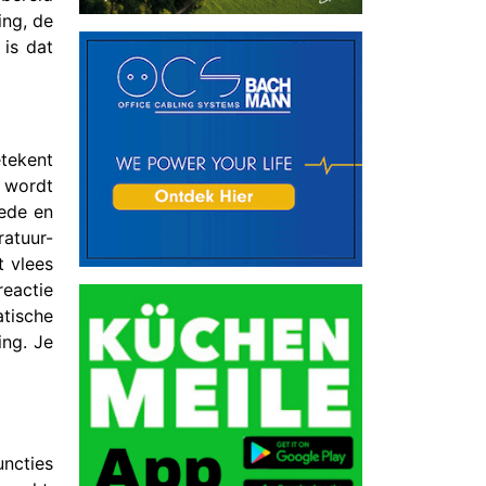
ing, de
 is dat
etekent
r wordt
oede en
ratuur-
t vlees
reactie
tische
ing. Je
uncties