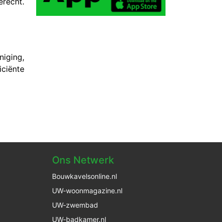
erecht.
niging,
iciënte
Ons Netwerk
Bouwkavelsonline.nl
UW-woonmagazine.nl
UW-zwembad
UW-badkamer.nl