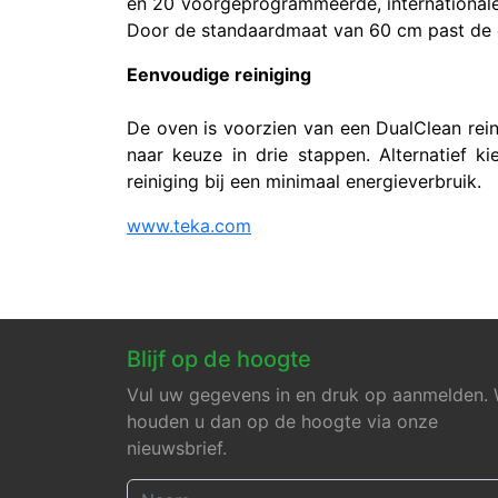
en 20 voorgeprogrammeerde, internationale 
Door de standaardmaat van 60 cm past de 
Eenvoudige reiniging
De oven is voorzien van een DualClean reini
naar keuze in drie stappen. Alternatief k
reiniging bij een minimaal energieverbruik.
www.teka.com
Blijf op de hoogte
Vul uw gegevens in en druk op aanmelden. 
houden u dan op de hoogte via onze
nieuwsbrief.