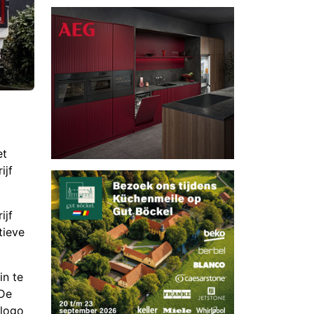
et
ijf
ijf
tieve
in te
 De
 logo