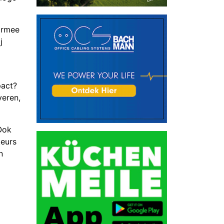
aarmee
j
pact?
eren,
Ook
teurs
n