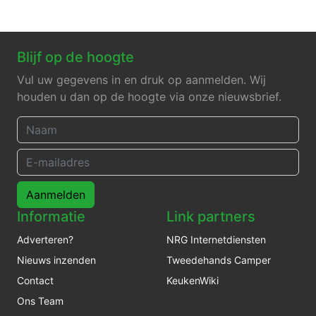
Blijf op de hoogte
Vul uw gegevens in en druk op aanmelden. Wij
houden u dan op de hoogte via onze nieuwsbrief.
Aanmelden
Informatie
Link partners
Adverteren?
NRG Internetdiensten
Nieuws inzenden
Tweedehands Camper
Contact
KeukenWiki
Ons Team