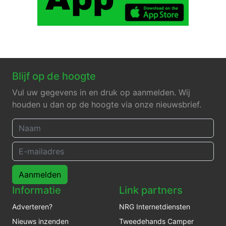
Blijf op de hoogte
Vul uw gegevens in en druk op aanmelden. Wij
houden u dan op de hoogte via onze nieuwsbrief.
Aanmelden
Informatie
Link partners
Adverteren?
NRG Internetdiensten
Nieuws inzenden
Tweedehands Camper