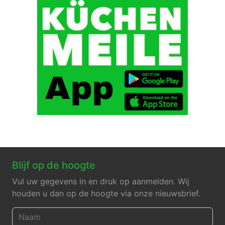
Blijf op de hoogte
Vul uw gegevens in en druk op aanmelden. Wij
houden u dan op de hoogte via onze nieuwsbrief.