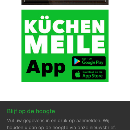
Blijf op de hoogte
Vul uw gegevens in en druk op aanmelden. Wij
houden u dan op de hoogte via onze nieuwsbrief.