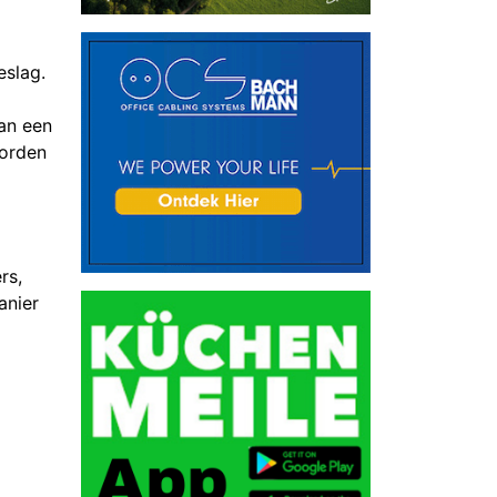
eslag.
an een
worden
rs,
anier