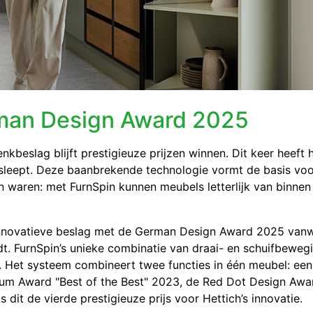
rman Design Award 2025
nkbeslag blijft prestigieuze prijzen winnen. Dit keer heeft 
leept. Deze baanbrekende technologie vormt de basis voo
 waren: met FurnSpin kunnen meubels letterlijk van binnen
innovatieve beslag met de German Design Award 2025 van
t. FurnSpin’s unieke combinatie van draai- en schuifbeweg
. Het systeem combineert twee functies in één meubel: ee
rzum Award "Best of the Best" 2023, de Red Dot Design Awa
it de vierde prestigieuze prijs voor Hettich’s innovatie.