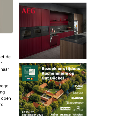
het de
r
 naar
wege
ing
n open
rd