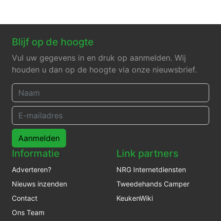
Blijf op de hoogte
Vul uw gegevens in en druk op aanmelden. Wij
houden u dan op de hoogte via onze nieuwsbrief.
Aanmelden
Informatie
Link partners
Adverteren?
NRG Internetdiensten
Nieuws inzenden
Tweedehands Camper
Contact
KeukenWiki
Ons Team