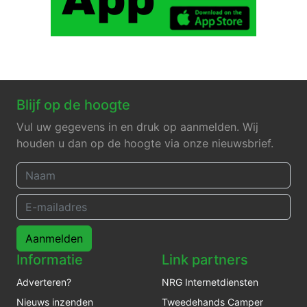
Blijf op de hoogte
Vul uw gegevens in en druk op aanmelden. Wij
houden u dan op de hoogte via onze nieuwsbrief.
Aanmelden
Informatie
Link partners
Adverteren?
NRG Internetdiensten
Nieuws inzenden
Tweedehands Camper