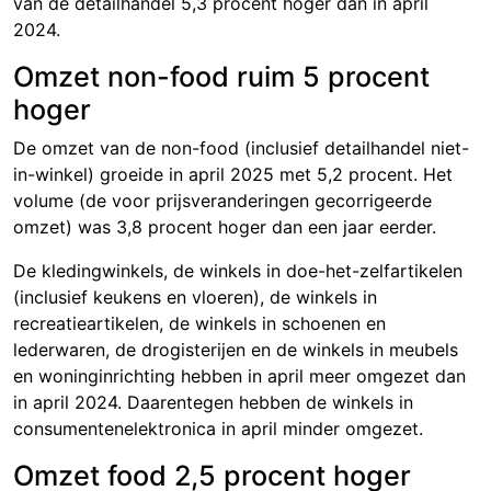
van de detailhandel 5
,3 proc
ent hoger dan in april
2024.
Omzet non-food ruim 5 procent
hoger
De omzet van de non-food (inclusief detailhandel niet-
in-winkel) groeide in april 2025 met
5,2 pro
cent. Het
volume (de voor prijsveranderingen gecorrigeerde
omzet) was 3
,8 pr
ocent hoger dan een jaar eerder.
De kledingwinkels, de winkels in doe-het-zelfartikelen
(inclusief keukens en vloeren), de winkels in
recreatieartikelen, de winkels in schoenen en
lederwaren, de drogisterijen en de winkels in meubels
en woninginrichting hebben in april meer omgezet dan
in april 2024. Daarentegen hebben de winkels in
consumentenelektronica in april minder omgezet.
Omzet food 2,5 procent hoger