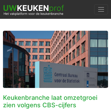
Keukenbranche laat omzetgroei
zien volgens CBS-cijfers