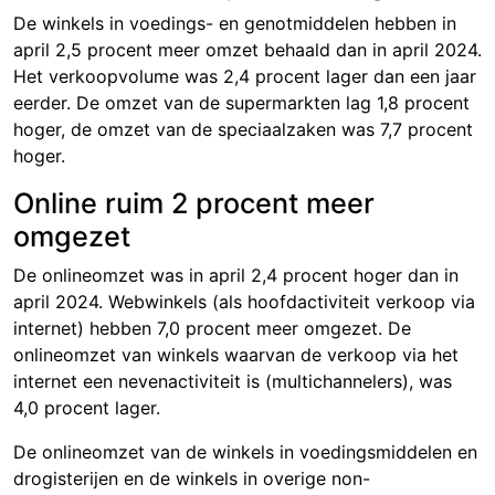
De winkels in voedings- en genotmiddelen hebben in
april 2
,5 proce
nt meer omzet behaald dan in april 2024.
Het verkoopvolume was
2,4 proc
ent lager dan een jaar
eerder. De omzet van de supermarkten lag 1
,8 proc
ent
hoger, de omzet van de speciaalzaken was
7,7 proce
nt
hoger.
Online ruim 2 procent meer
omgezet
De onlineomzet was in april 2
,4 pro
cent hoger dan in
april 2024. Webwinkels (als hoofdactiviteit verkoop via
internet) hebben
7,0 proce
nt meer omgezet. De
onlineomzet van winkels waarvan de verkoop via het
internet een nevenactiviteit is (multichannelers), was
4,0 pro
cent lager.
De onlineomzet van de winkels in voedingsmiddelen en
drogisterijen en de winkels in overige non-