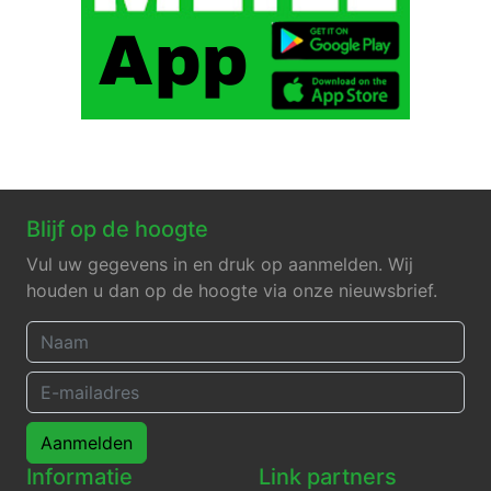
Blijf op de hoogte
Vul uw gegevens in en druk op aanmelden. Wij
houden u dan op de hoogte via onze nieuwsbrief.
Aanmelden
Informatie
Link partners