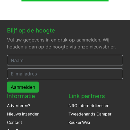
Blijf op de hoogte
Vul uw gegevens in en druk op aanmelden. Wij
houden u dan op de hoogte via onze nieuwsbrief.
Aanmelden
Informatie
Link partners
Adverteren?
NRG Internetdiensten
Nieuws inzenden
Tweedehands Camper
Contact
KeukenWiki