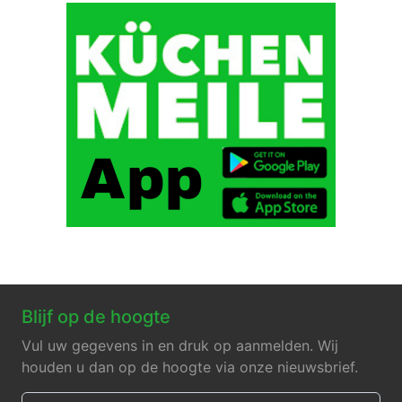
Blijf op de hoogte
Vul uw gegevens in en druk op aanmelden. Wij
houden u dan op de hoogte via onze nieuwsbrief.