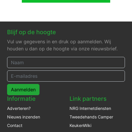
Blijf op de hoogte
Vul uw gegevens in en druk op aanmelden. Wij
houden u dan op de hoogte via onze nieuwsbrief.
Aanmelden
Informatie
Link partners
Adverteren?
NRG Internetdiensten
Nieuws inzenden
Tweedehands Camper
Contact
KeukenWiki