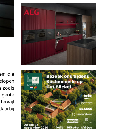
eem die
gelopen
n zoals
ligente
terwijl
daarbij