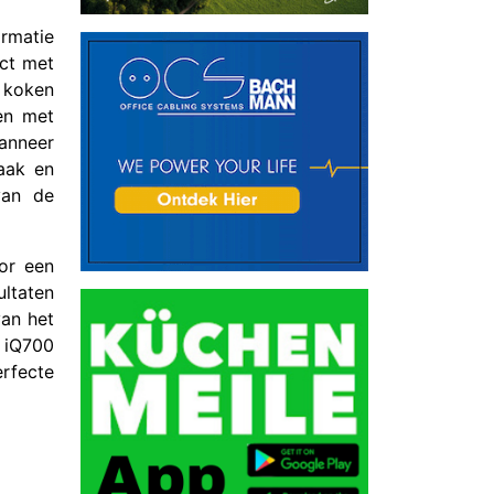
ormatie
ect met
 koken
en met
anneer
aak en
van de
or een
ltaten
van het
e iQ700
erfecte