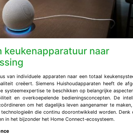
an keukenapparatuur naar
ossing
us van individuele apparaten naar een totaal keukensyst
naliteit creëert. Siemens Huishoudapparaten heeft de af
e systeemexpertise te beschikken op belangrijke aspecte
iliteit en overkoepelende bedieningsconcepten. De intel
 coördineren om het dagelijks leven aangenamer te maken, 
ij technologieën die continu doorontwikkeld worden. Denk 
 en in het bijzonder het Home Connect-ecosysteem.
gence