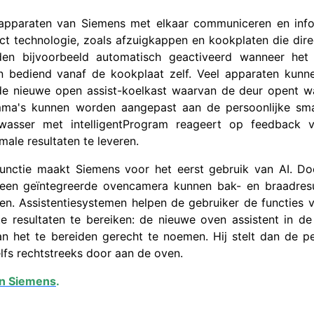
ke apparaten van Siemens met elkaar communiceren en inf
t technologie, zoals afzuigkappen en kookplaten die dir
en bijvoorbeeld automatisch geactiveerd wanneer het
n bediend vanaf de kookplaat zelf. Veel apparaten kunn
de nieuwe open assist-koelkast waarvan de deur opent w
mma's kunnen worden aangepast aan de persoonlijke sm
wasser met intelligentProgram reageert op feedback 
ale resultaten te leveren.
unctie maakt Siemens voor het eerst gebruik van AI. Do
n een geïntegreerde ovencamera kunnen bak- en braadresu
n. Assistentiesystemen helpen de gebruiker de functies 
e resultaten te bereiken: de nieuwe oven assistent in d
n het te bereiden gerecht te noemen. Hij stelt dan de p
lfs rechtstreeks door aan de oven.
an Siemens
.