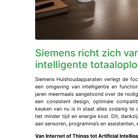
Siemens richt zich v
intelligente totaalopl
Siemens Huishoudapparaten verlegt de foc
een omgeving van intelligentie en functio
jaren meermaals aangetoond over de nodig
een consistent design, optimale compatib
keuken van nu is in staat alles zodanig te
het minder tijd en energie kost. Dit, dankz
aan sensoren, programma’s en assistenten,
Van Internet of Things tot Artificial Intelli