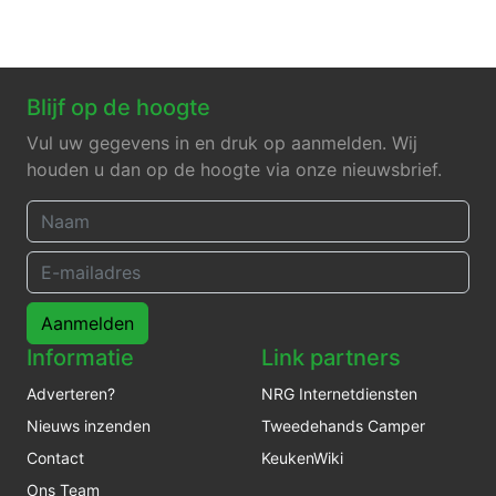
Blijf op de hoogte
Vul uw gegevens in en druk op aanmelden. Wij
houden u dan op de hoogte via onze nieuwsbrief.
Aanmelden
Informatie
Link partners
Adverteren?
NRG Internetdiensten
Nieuws inzenden
Tweedehands Camper
Contact
KeukenWiki
Ons Team