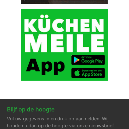
Blijf op de hoogte
Vul uw gegevens in en druk op aanmelden. Wij
houden u dan op de hoogte via onze nieuwsbrief.