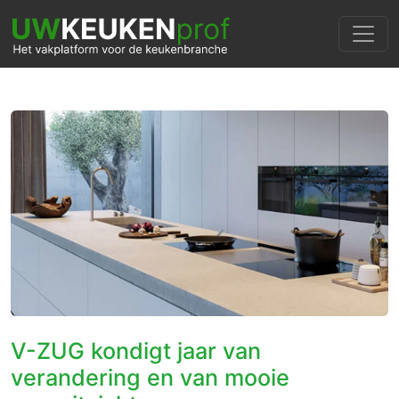
V-ZUG kondigt jaar van
verandering en van mooie