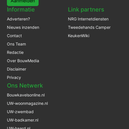
Aanmelden
Informatie
Link partners
Adverteren?
NRG Internetdiensten
Nieuws inzenden
Tweedehands Camper
Contact
KeukenWiki
Ons Team
Redactie
Over BouwMedia
Disclaimer
Privacy
Ons Netwerk
Bouwkavelsonline.nl
UW-woonmagazine.nl
UW-zwembad
UW-badkamer.nl
UW-haard.nl